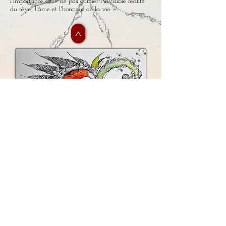
l'importance de « ne pas oublier l'invisible réalité
du rêve, l'âme et l'honneur de la vie ».
>