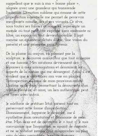
rappellent que je suis à ma « bonne place »,
alignée avec une grandeur qui transcende
l'ordinaire. L'émotion sublime qui émane de cette
imperfection essentielle me permet de percevoir
mes projets comme des rêves vivants. Ce rêve,
sous toutes ses formes et nuances, représente un
monde où tout peut être exprimé sans contrainte ni
filtre, un espace où tout devient possible. Il agit
comme un épurateur d'états d'âme, une vision du
présent et une promesse pour l'avenir.
De la plume au crayon, en passant par la
sculpture, je découvre aujourd'hui que tout m'inspire
et me fascine. Mes créations deviennent des
réponses à mes interrogations et dénoncent les
aspects de la nature qui me dérangent. Ainsi, il est
évident que je dois tracer ma voie en plaçant
l'introspection au cœur de mon processus créatif.
L'intime se dévoile, permettant la découverte d'un
visible précieux, et ainsi, un lien authentique peut
se tisser avec autrui.
Je m'efforce de restituer l'état présent tout en
préservant cette forme d'imperfection.
Étonnamment, j'apprécie le désordre, car il
synthétise mon orientation et l'harmonie de mon
être. Mon désir est de découvrir le « tout ». Je suis
convaincue que l'inspiration se nourrit de curiosité
et ne se satisfait jamais. Pour m'approcher au plus
près de mes aspirations, j'explore diverses