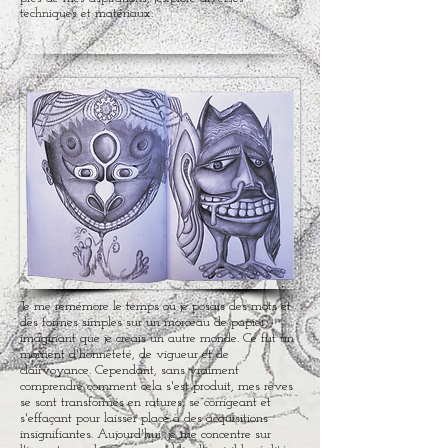
techniques et matériaux.
Je me remémore le temps où je posais des mots et
des formes simples sur un morceau de papier,
imaginant que je créais un autre monde. Ce fut un
moment d'honnêteté, de vigueur et de
clairvoyance. Cependant, sans vraiment
comprendre comment cela s'est produit, mes rêves
se sont transformés en ratures, se corrigeant et
s'effaçant pour laisser place à des acquisitions
insignifiantes. Aujourd'hui, je me concentre sur